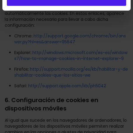
El navegador puede configurarse para rechazar
automáticamente las cookies. En estos enlaces, aparece
la información necesaria para llevar a cabo dicha
configuración:
Chrome:
http://support.google.com/chrome/bin/ans
wer.py?hl=es&answer=95647
Explorer:
http://windows.microsoft.com/es-es/window
s7/how-to-manage-cookies-in-internet-explorer-9
Firefox:
http://support.mozilla.org/es/kb/habilitar-y-de
shabilitar-cookies-que-los-sitios-we
Safari:
http://support.apple.com/kb/ph5042
6. Configuración de cookies en
dispositivos móviles
Al igual que sucede en los navegadores de ordenadores, lo
navegadores de los dispositivos móviles permiten realizar
cambios en las opciones o ajustes de privacidad para