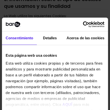
que usamos y su finalidad
La Web utiliza las siguientes Cookies:
Cookies técnicas
:
Son aquellas que permiten al usuario la
navegación a través del Sitio Web y la utilización de las
diferentes opciones o servicios que en ella existan. Son
Consentimiento
Detalles
Acerca de las cookies
indispensables para el funcionamiento del Sitio Web,
permitiendo acceder a las diferentes funcionalidades que
posee. Estas cookies son necesarias para el
funcionamiento del sitio web y por tanto no podrán ser
Esta página web usa cookies
desactivadas.
Esta web utiliza cookies propias y de terceros para fines
Cookies de preferencias:
Son aquellas que permiten
analíticos y para mostrarte publicidad personalizada en
recordar información para que el usuario acceda al
base a un perfil elaborado a partir de tus hábitos de
servicio con determinadas características que puedan
navegación (por ejemplo, páginas visitadas), también
diferenciar su experiencia de la de otros usuarios, como,
podremos compartir información sobre el uso que hace
por ejemplo, el idioma, el número de resultados a mostrar,
etc.
de nuestra web con terceros (afiliados, patrocinadores,
agencias de medios o empresas de publicidad
Cookies analíticas:
Son aquellas que permiten cuantificar
programática, entre otros). Clica
AQUÍ
para más
el número de usuarios y así realizar la medición y el análisis